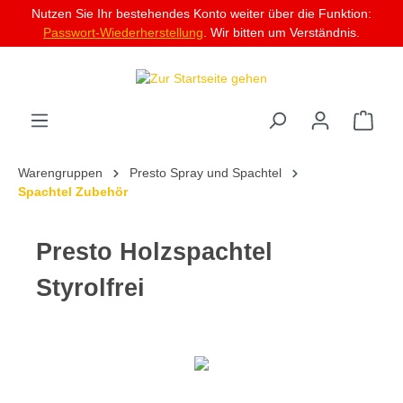
Nutzen Sie Ihr bestehendes Konto weiter über die Funktion:
alt springen
Passwort-Wiederherstellung
. Wir bitten um Verständnis.
Warengruppen
Presto Spray und Spachtel
Spachtel Zubehör
Presto Holzspachtel
Styrolfrei
Bildergalerie überspringen