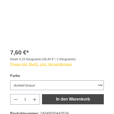
7,60 €*
Inhalt:
0.25 Kilogramm
(30,40 €* / 1 Kilogramm)
Preise inkl. MwSt. zzgl. Versandkosten
auswählen
Farbe
Produkt Anzahl: Gib den gewünschten Wert
In den Warenkorb
Produktnummer:
24048500443534