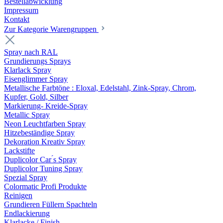
Bestellabwicklung
Impressum
Kontakt
Zur Kategorie Warengruppen
Spray nach RAL
Grundierungs Sprays
Klarlack Spray
Eisenglimmer Spray
Metallische Farbtöne : Eloxal, Edelstahl, Zink-Spray, Chrom,
Kupfer, Gold, Silber
Markierung- Kreide-Spray
Metallic Spray
Neon Leuchtfarben Spray
Hitzebeständige Spray
Dekoration Kreativ Spray
Lackstifte
Duplicolor Car ́s Spray
Duplicolor Tuning Spray
Spezial Spray
Colormatic Profi Produkte
Reinigen
Grundieren Füllern Spachteln
Endlackierung
Klarlacke / Finish