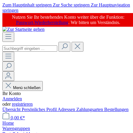
Zum Hauptinhalt springen
Zur Suche springen
Zur Hauptnavigation
springen
Nutzen Sie Ihr bestehendes Konto weiter über die Funktion:
Passwort-Wiederherstellung
. Wir bitten um Verständnis.
Menü schließen
Ihr Konto
Anmelden
oder
registrieren
Übersicht
Persönliches Profil
Adressen
Zahlungsarten
Bestellungen
0,00 €*
Home
Warengruppen