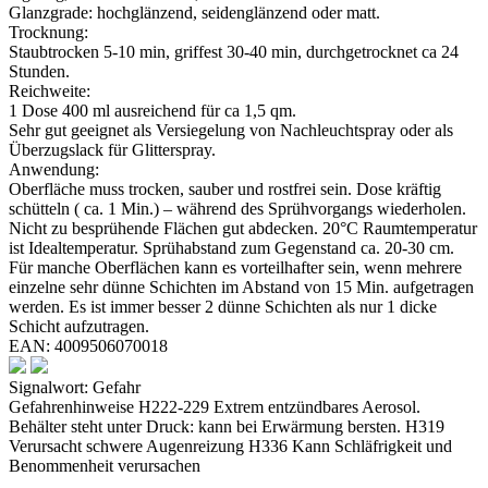
Glanzgrade: hochglänzend, seidenglänzend oder matt.
Trocknung:
Staubtrocken 5-10 min, griffest 30-40 min, durchgetrocknet ca 24
Stunden.
Reichweite:
1 Dose 400 ml ausreichend für ca 1,5 qm.
Sehr gut geeignet als Versiegelung von Nachleuchtspray oder als
Überzugslack für Glitterspray.
Anwendung:
Oberfläche muss trocken, sauber und rostfrei sein. Dose kräftig
schütteln ( ca. 1 Min.) – während des Sprühvorgangs wiederholen.
Nicht zu besprühende Flächen gut abdecken. 20°C Raumtemperatur
ist Idealtemperatur. Sprühabstand zum Gegenstand ca. 20-30 cm.
Für manche Oberflächen kann es vorteilhafter sein, wenn mehrere
einzelne sehr dünne Schichten im Abstand von 15 Min. aufgetragen
werden. Es ist immer besser 2 dünne Schichten als nur 1 dicke
Schicht aufzutragen.
EAN: 4009506070018
Signalwort: Gefahr
Gefahrenhinweise H222-229 Extrem entzündbares Aerosol.
Behälter steht unter Druck: kann bei Erwärmung bersten. H319
Verursacht schwere Augenreizung H336 Kann Schläfrigkeit und
Benommenheit verursachen